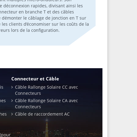
 déconnexion rapides, divisant ainsi les
necteur en branche T et des câbles
e démonter le câblage de jonction en T sur
ide les clients d’économiser sur les coûts de la
eurs lors de la configuration.
Connecteur et Câble
is
Câble Rallonge Solaire CC avec
Connecteurs
hes
Câble Rallonge Solaire CA avec
Connecteurs
ches
Câble de raccordement AC
(pour