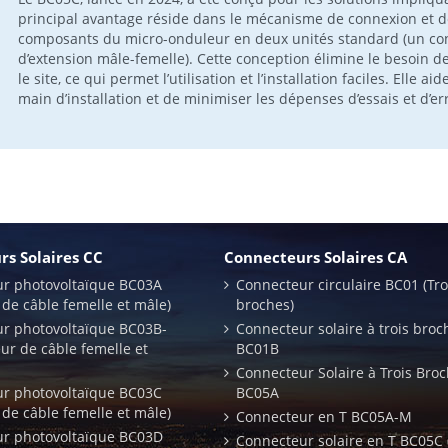
principal avantage réside dans le mécanisme de connexion et de
composants du micro-onduleur en deux unités standard (un con
d’extension mâle-femelle). Cette conception élimine le besoin d
le site, ce qui permet l’utilisation et l’installation faciles. Elle a
main d’installation et de minimiser les dépenses d’essais et d’err
s Solaires CC
Connecteurs Solaires CA
r photovoltaïque BC03A
Connecteur circulaire BC01 (Tro
 de câble femelle et mâle)
broches)
r photovoltaïque BC03B-
Connecteur solaire à trois broc
ur de câble femelle et
BC01B
Connecteur Solaire à Trois Bro
r photovoltaïque BC03C
BC05A
 de câble femelle et mâle)
Connecteur en T BC05A-M
r photovoltaïque BC03D
Connecteur solaire en T BC05C 