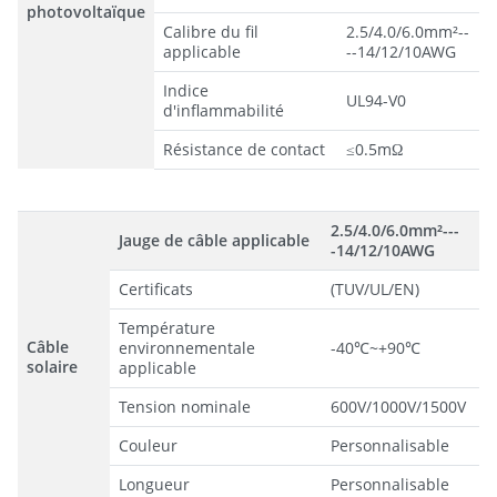
photovoltaïque
Calibre du fil
2.5/4.0/6.0mm²--
applicable
--14/12/10AWG
Indice
UL94-V0
d'inflammabilité
Résistance de contact
≤0.5mΩ
2.5/4.0/6.0mm²---
Jauge de câble applicable
-14/12/10AWG
Certificats
(TUV/UL/EN)
Température
Câble
environnementale
-40℃~+90℃
solaire
applicable
Tension nominale
600V/1000V/1500V
Couleur
Personnalisable
Longueur
Personnalisable