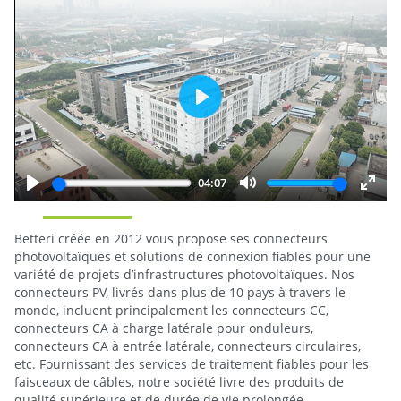
Play
04:07
Play
Mute
Enter
fulls
Betteri créée en 2012 vous propose ses connecteurs
photovoltaïques et solutions de connexion fiables pour une
variété de projets d’infrastructures photovoltaïques. Nos
connecteurs PV, livrés dans plus de 10 pays à travers le
monde, incluent principalement les connecteurs CC,
connecteurs CA à charge latérale pour onduleurs,
connecteurs CA à entrée latérale, connecteurs circulaires,
etc. Fournissant des services de traitement fiables pour les
faisceaux de câbles, notre société livre des produits de
qualité supérieure et de durée de vie prolongée.