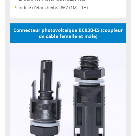
Indice d'étanchéité: IP67 (1M，1H)
Connecteur photovoltaïque BC03B-ES (coupleur
de câble femelle et mâle)