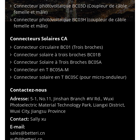
Connecteur photovoltaïque BC03D (Coupleur de câble
femelle et mâle)
Connecteur photovoltaïque BC03H (coupleur de câble
femelle et mâle)
Connecteurs Solaires CA
Connecteur circulaire BC01 (Trois broches)
Connecteur solaire à trois broches BC01B
Connecteur Solaire à Trois Broches BC05A
Connecteur en T BC05A-M
Connecteur solaire en T BC05C (pour micro-onduleur)
Contactez-nous
Adresse:
5-1, No.11, Jinshan Branch #IV Rd., Wuxi
Photoelectric Material Technology Park, Liangxi District,
Wuxi City, Jiangsu Province
Contact:
Sally xu
E-mail:
sales@betteri.cn
xuft@betteri.cn